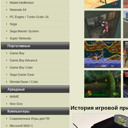
Mattel Intellivision
Nintendo 64
PC Engine / Turbo Grafx-16
Sega
Sega Master System
Super Nintendo
Портативные
Game Boy
Game Boy Advance
Game Boy Color
Sega Game Gear
WonderSwan / Color
Аркадные
MAME
Neo-Geo
История игровой пр
Компьютеры
Современные Игры для ПК
Microsoft MSX-1