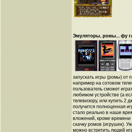
Эмуляторы, ромы... фу га
запускать игры (ромы) от 
например на сотовом теле
пользователь сможет играт
любимом устройстве (а ес
телевизору, или купить 2 
получится полноценная иг
стало реально в наше врем
вложений, кроме времени 
скачку ромов (игрушек). У
можно встретить людей иг