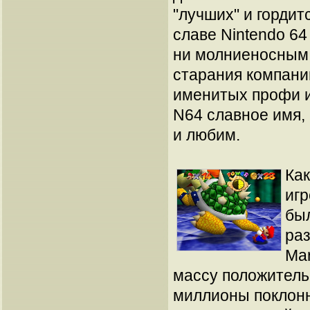
"лучших" и гордит
славе Nintendo 64
ни молниеносным.
старания компани
именитых профи и
N64 славное имя,
и любим.
Как
игр
бы
раз
Mar
массу положитель
миллионы поклонн