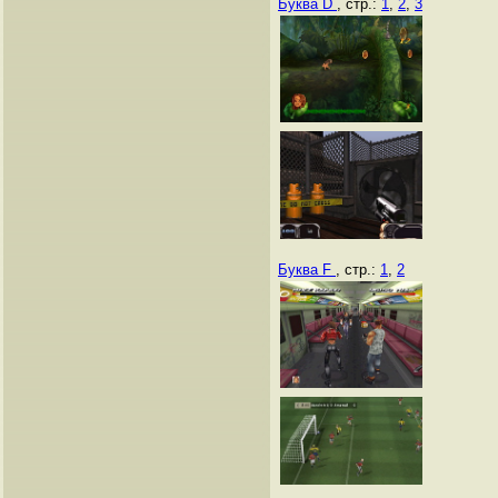
Буква D
, стр.:
1
,
2
,
3
Буква F
, стр.:
1
,
2