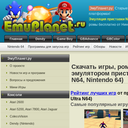
ЭмуПланет.ру:
Старые 
платформах!
Эмуляция приставки Ni
ромы бесплатно от Нинт
Главная
Dendy
Game Boy
GBAdvance
GBColor
Nintendo 64
Программы для запуска игр
Рейтинг игр
Обзоры
Новости
И
ЭмуПланет.ру
Скачать игры, ро
О проекте
эмулятором приста
Новости игр и программ
N64, Nintendo 64)
Вопросы и предложения
Мини Игры
Рейтинг лучших игр
от п
Консоли
Ultra N64)
Atari 2600
Самые популярные игру
Atari 5200, Atari 7800, Atari Jaguar
ColecoVision
Dendy (Nintendo)