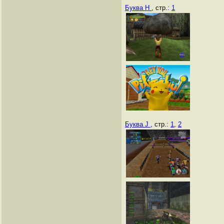
Буква H
, стр.:
1
Буква J
, стр.:
1
,
2