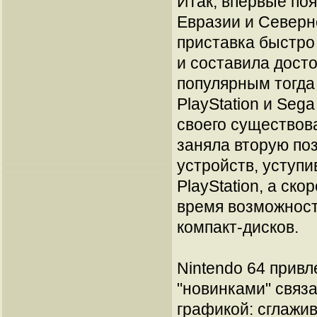
Итак, впервые по
Евразии и Северн
приставка быстро
и составила дост
популярным тогда
PlayStation и Sega
своего существова
заняла вторую по
устройств, уступи
PlayStation, а ско
время возможност
компакт-дисков.
Nintendo 64 прив
"новинками" связ
графикой: сглажив