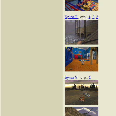
Буква T
, стр.:
1
,
2
,
3
Буква V
, стр.:
1