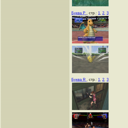
Буква P
, стр.:
1
,
2
,
3
Буква R
, стр.:
1
,
2
,
3