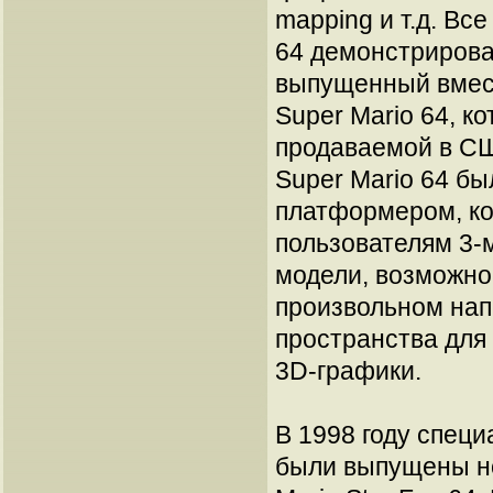
mapping и т.д. Вс
64 демонстрировал
выпущенный вмест
Super Mario 64, к
продаваемой в СШ
Super Mario 64 б
платформером, к
пользователям 3-
модели, возможнос
произвольном нап
пространства для
3D-графики.
В 1998 году специ
были выпущены но