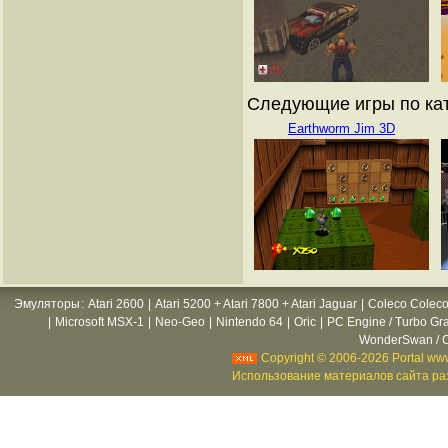
Следующие игры по ката
Earthworm Jim 3D
Эмуляторы
:
Atari 2600
|
Atari 5200 + Atari 7800 + Atari Jaguar
|
Coleco Coleco
|
Microsoft MSX-1
|
Neo-Geo
|
Nintendo 64
|
Oric
|
PC Engine / Turbo Gr
WonderSwan / C
Copyright © 2006-2026 Portal www
Использование материалов сайта раз