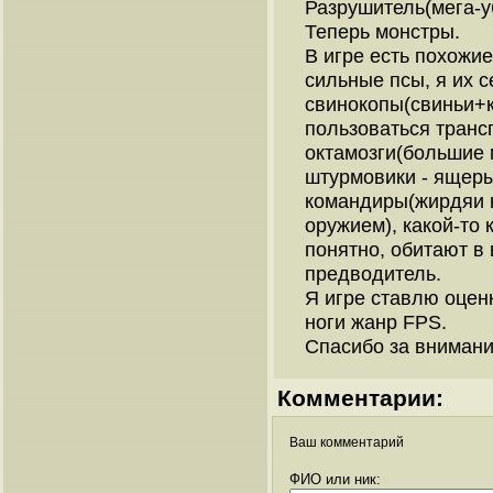
Разрушитель(мега-у
Теперь монстры.
В игре есть похожи
сильные псы, я их 
свинокопы(свиньи+к
пользоваться транс
октамозги(большие 
штурмовики - ящеры
командиры(жирдяи н
оружием), какой-то 
понятно, обитают в 
предводитель.
Я игре ставлю оцен
ноги жанр FPS.
Спасибо за внимани
Комментарии:
Ваш комментарий
ФИО или ник: