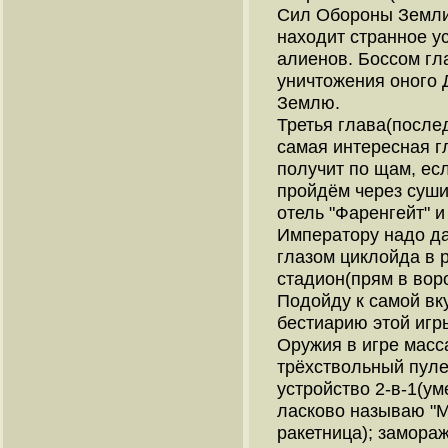
Сил Обороны Земли
находит странное у
алиенов. Боссом гл
уничтожения оного 
Землю.
Третья глава(послед
самая интересная г
получит по щам, есл
пройдём через суши
отель "Фаренгейт" и
Императору надо да
глазом циклойда в р
стадион(прям в вор
Подойду к самой вку
бестиарию этой игр
Оружия в игре масса
трёхствольный пуле
устройство 2-в-1(ум
ласково называю "М
ракетница); замораж