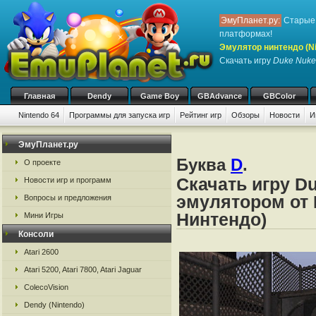
ЭмуПланет.ру:
Старые 
платформах!
Эмулятор нинтендо (Nint
Скачать игру
Duke Nuke
Главная
Dendy
Game Boy
GBAdvance
GBColor
Nintendo 64
Программы для запуска игр
Рейтинг игр
Обзоры
Новости
И
ЭмуПланет.ру
Буква
D
.
О проекте
Скачать игру D
Новости игр и программ
эмулятором от N
Вопросы и предложения
Нинтендо)
Мини Игры
Консоли
Atari 2600
Atari 5200, Atari 7800, Atari Jaguar
ColecoVision
Dendy (Nintendo)