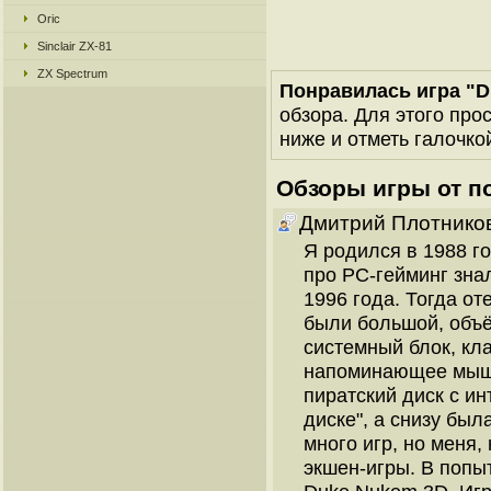
Oric
Sinclair ZX-81
ZX Spectrum
Понравилась игра "D
обзора. Для этого про
ниже и отметь галочкой
Обзоры игры от п
Дмитрий Плотнико
Я родился в 1988 г
про PC-гейминг зна
1996 года. Тогда от
были большой, объ
системный блок, кла
напоминающее мышь
пиратский диск с и
диске", а снизу был
много игр, но меня,
экшен-игры. В попыт