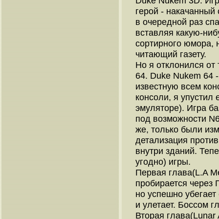
Duke Nukem 3D. Игр
герой - накачанный
в очередной раз сп
вставляя какую-ниб
сортирного юмора, 
читающий газету.
Но я отклонился от
64. Duke Nukem 64 -
известную всем конс
консоли, я упустил 
эмуляторе). Игра б
под возможности N64
же, только были из
детализация против
внутри зданий. Тепе
угодно) игры.
Первая глава(L.A Me
пробирается через 
но успешно убегает 
и улетает. Боссом 
Вторая глава(Lunar 