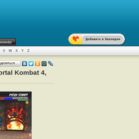
intendo
V
W
X
Y
Z
оделиться…
rtal Kombat 4,