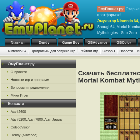
ЭмуПланет.ру:
Старые 
платформах!
Эмулятор Nintendo 64, 
Shougi 64, Mortal Komba
Mythologies - Sub-Zero
Главная
Dendy
Game Boy
GBAdvance
GBColor
Nintendo 64
Программы для запуска игр
Рейтинг игр
Обзоры
Новости
И
ЭмуПланет.ру
Скачать бесплатно 
О проекте
Mortal Kombat Myth
Новости игр и программ
Вопросы и предложения
Мини Игры
Консоли
Atari 2600
Atari 5200, Atari 7800, Atari Jaguar
ColecoVision
Dendy (Nintendo)