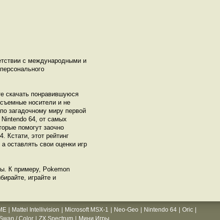
ветствии с международными и
 персонального
те скачать понравившуюся
а съемные носители и не
 по загадочному миру первой
Nintendo 64, от самых
торые помогут заочно
. Кстати, этот рейтинг
а оставлять свои оценки игр
мы. К примеру, Pokemon
бирайте, играйте и
ME
|
Mattel Intellivision
|
Microsoft MSX-1
|
Neo-Geo
|
Nintendo 64
|
Oric
|
wan / Color
|
ZX Spectrum
|
Мини Игры