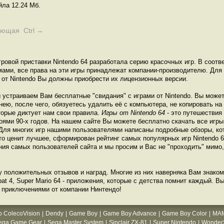
ла 12.24 Мб.
ующая Ctrl →
ровой приставки Nintendo 64 разработала серию красочных игр. В соот
ами, все права на эти игры принадлежат компании-производителю. Для
 от Nintendo Вы должны приобрести их лицензионных версии.
 устраиваем Вам бесплатные "свидания" с играми от Nintendo. Вы може
 нею, после чего, обязуетесь удалить её с компьютера, не копировать н
оторые диктует нам свои правила.
Игры от Nintendo 64
- это путешествия
оями 90-х годов. На нашем сайте Вы можете бесплатно скачать все игры 
Для многих игр нашими пользователями написаны подробные обзоры, ко
то ценит лучшее, сформирован рейтинг самых популярных игр Nintendo 64
ния самых пользователей сайта и мы просим и Вас не "проходить" мимо, 
у положительных отзывов и наград. Многие из них наверняка Вам знако
bat 4, Super Mario 64 - приложения, которые с детства помнит каждый. Вы
 приключениями от компании Нинтендо!
o ColecoVision
|
Dendy
|
Game Boy
|
Game Boy Advance
|
Game Boy Color
|
MA
ega Game Gear
|
Sega Master System
|
Sinclair ZX-81
|
Super Nintendo
|
WonderS