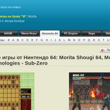
игры на новых
игры на букву "M":
Morita
t 4, Mortal Kombat
MAME
Мини Игры
Nintendo 64
PC Engine
Sega
SN
гры:
#
A
B
C
D
E
F
G
H
I
J
K
L
M
N
O
P
Q
R
S
T
U
П
игры от Нинтендо 64: Morita Shougi 64, Mo
ologies - Sub-Zero