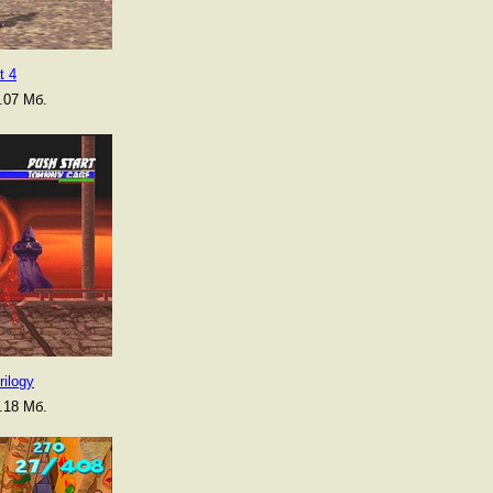
t 4
.07 Мб.
rilogy
.18 Мб.