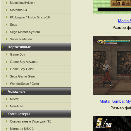
Mattel Intellivision
Nintendo 64
PC Engine / Turbo Grafx-16
Morita 
Sega
Размер фа
Sega Master System
Super Nintendo
Портативные
Game Boy
Game Boy Advance
Game Boy Color
Sega Game Gear
WonderSwan / Color
Аркадные
MAME
Mortal Kombat Myt
Neo-Geo
Размер фай
Компьютеры
Современные Игры для ПК
Microsoft MSX-1