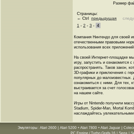
Размер фай
Страницы:
← Ctrl
предыдущая
след
1
-
2
-
3
-
4
Компания Нинтендо для своей иг
отечественными правовыми норм
использования всех приложений
На своей Интернет-площадке мы
игру, запустить и ознакомится с
распространять. Таков закон, к
3D-графики и приключения с гер
популярных до малоизвестных. 
ознакомиться с ними. Для тех, к
выстраивается за счет голосова
на нашем сайте.
Игры от Nintendo получили масс
Stadium, Spider-Man, Mortal Kom
наслаждайтесь увлекательными
Эмуляторы
:
Atari 2600
|
Atari 5200 + Atari 7800 + Atari Jaguar
|
Colec
PC Engine / Turbo Grafx-16
|
Sega
|
S