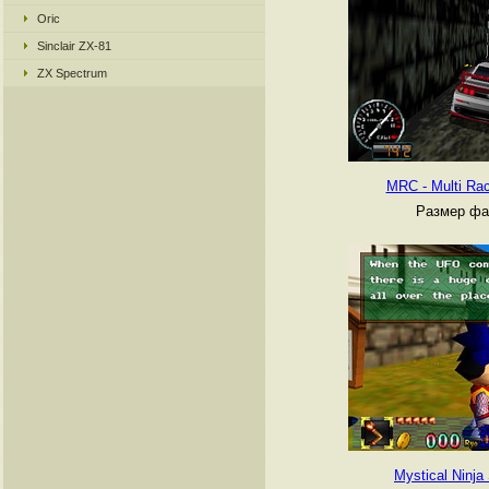
Oric
Sinclair ZX-81
ZX Spectrum
MRC - Multi Ra
Размер фа
Mystical Ninja