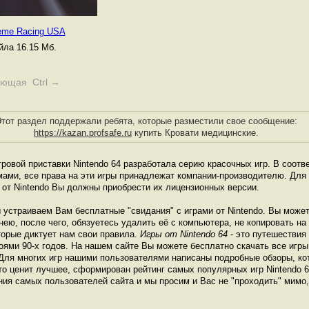
reme Racing USA
ла 16.15 Мб.
ующая Ctrl →
тот раздел поддержали ребята, которые разместили свое сообщение:
https://kazan.profsafe.ru
купить Кровати медицинские.
ровой приставки Nintendo 64 разработала серию красочных игр. В соот
ами, все права на эти игры принадлежат компании-производителю. Для
 от Nintendo Вы должны приобрести их лицензионных версии.
 устраиваем Вам бесплатные "свидания" с играми от Nintendo. Вы може
 нею, после чего, обязуетесь удалить её с компьютера, не копировать н
оторые диктует нам свои правила.
Игры от Nintendo 64
- это путешествия
оями 90-х годов. На нашем сайте Вы можете бесплатно скачать все игры 
Для многих игр нашими пользователями написаны подробные обзоры, ко
то ценит лучшее, сформирован рейтинг самых популярных игр Nintendo 64
ния самых пользователей сайта и мы просим и Вас не "проходить" мимо, 