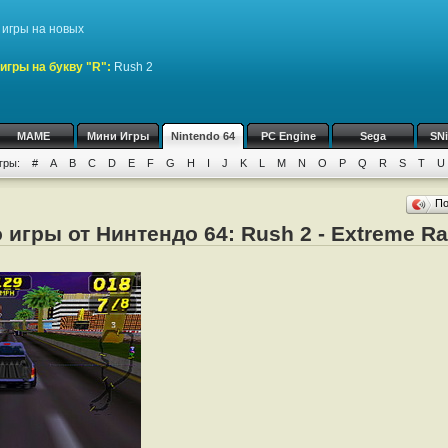
игры на новых
игры на букву "R":
Rush 2
MAME
Мини Игры
Nintendo 64
PC Engine
Sega
SN
гры:
#
A
B
C
D
E
F
G
H
I
J
K
L
M
N
O
P
Q
R
S
T
U
П
 игры от Нинтендо 64: Rush 2 - Extreme R