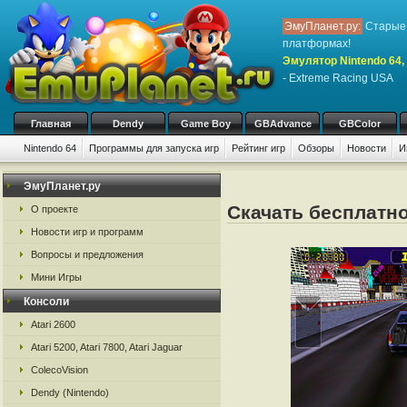
ЭмуПланет.ру:
Старые 
платформах!
Эмулятор Nintendo 64, 
- Extreme Racing USA
Главная
Dendy
Game Boy
GBAdvance
GBColor
Nintendo 64
Программы для запуска игр
Рейтинг игр
Обзоры
Новости
И
ЭмуПланет.ру
Скачать бесплатно
О проекте
Новости игр и программ
Вопросы и предложения
Мини Игры
Консоли
Atari 2600
Atari 5200, Atari 7800, Atari Jaguar
ColecoVision
Dendy (Nintendo)