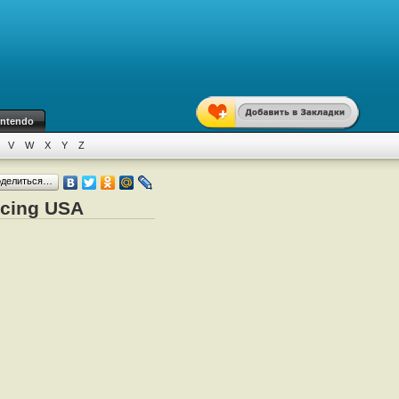
intendo
V
W
X
Y
Z
оделиться…
acing USA