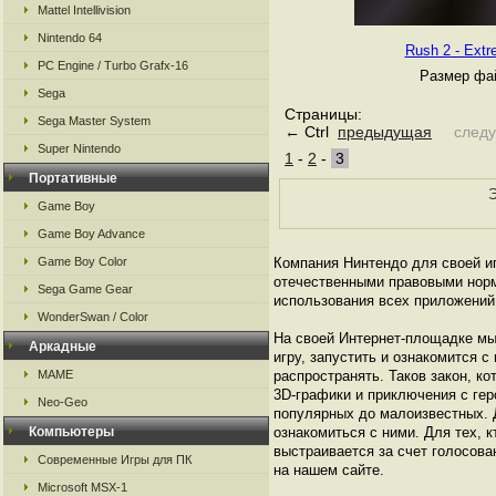
Mattel Intellivision
Nintendo 64
Rush 2 - Ext
PC Engine / Turbo Grafx-16
Размер фай
Sega
Страницы:
Sega Master System
← Ctrl
предыдущая
след
Super Nintendo
1
-
2
-
3
Портативные
Э
Game Boy
Game Boy Advance
Game Boy Color
Компания Нинтендо для своей иг
отечественными правовыми норм
Sega Game Gear
использования всех приложений
WonderSwan / Color
На своей Интернет-площадке мы
Аркадные
игру, запустить и ознакомится с
MAME
распространять. Таков закон, к
3D-графики и приключения с гер
Neo-Geo
популярных до малоизвестных. 
Компьютеры
ознакомиться с ними. Для тех, к
выстраивается за счет голосова
Современные Игры для ПК
на нашем сайте.
Microsoft MSX-1