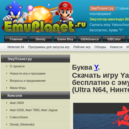
ЭмуПланет.ру:
Старые 
платформах!
Эмулятор нинтендо (Nint
Скачать игру
Yakouchuu I
бесплатно, буква "Y"
Главная
Dendy
Game Boy
GBAdvance
GBColor
Nintendo 64
Программы для запуска игр
Рейтинг игр
Обзоры
Новости
И
ЭмуПланет.ру
Буква
Y
.
О проекте
Скачать игру Ya
Новости игр и программ
бесплатно с эм
Вопросы и предложения
(Ultra N64, Нин
Мини Игры
Консоли
Atari 2600
Atari 5200, Atari 7800, Atari Jaguar
ColecoVision
Dendy (Nintendo)