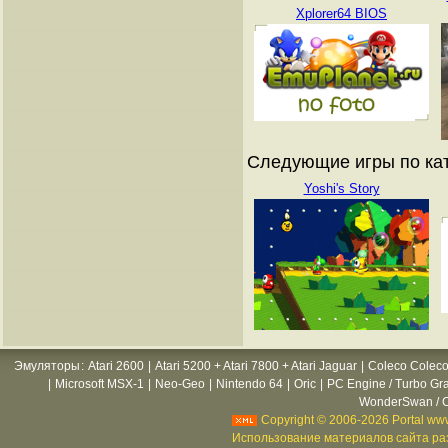
Xplorer64 BIOS
Следующие игры по ката
Yoshi's Story
Эмуляторы
:
Atari 2600
|
Atari 5200 + Atari 7800 + Atari Jaguar
|
Coleco Coleco
|
Microsoft MSX-1
|
Neo-Geo
|
Nintendo 64
|
Oric
|
PC Engine / Turbo Gr
WonderSwan / C
Copyright © 2006-2026 Portal www
Использование материалов сайта раз