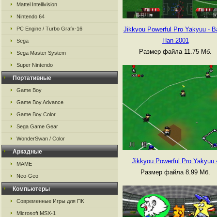
Mattel Intellivision
Nintendo 64
PC Engine / Turbo Grafx-16
Jikkyou Powerful Pro Yakyuu - B
Han 2001
Sega
Размер файла 11.75 Мб.
Sega Master System
Super Nintendo
Портативные
Game Boy
Game Boy Advance
Game Boy Color
Sega Game Gear
WonderSwan / Color
Аркадные
Jikkyou Powerful Pro Yakyuu 
MAME
Размер файла 8.99 Мб.
Neo-Geo
Компьютеры
Современные Игры для ПК
Microsoft MSX-1