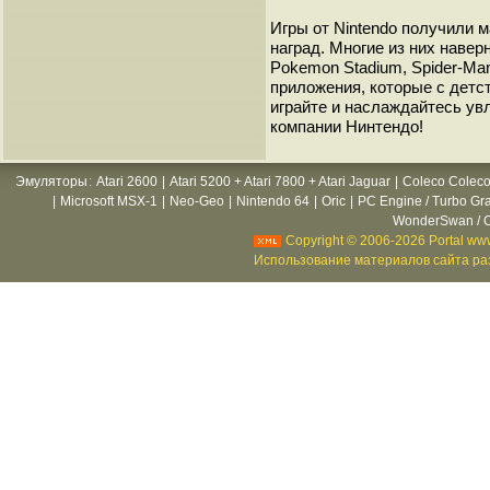
Игры от Nintendo получили 
наград. Многие из них навер
Pokemon Stadium, Spider-Man,
приложения, которые с детс
играйте и наслаждайтесь у
компании Нинтендо!
Эмуляторы
:
Atari 2600
|
Atari 5200 + Atari 7800 + Atari Jaguar
|
Coleco Coleco
|
Microsoft MSX-1
|
Neo-Geo
|
Nintendo 64
|
Oric
|
PC Engine / Turbo Gr
WonderSwan / C
Copyright © 2006-2026 Portal www
Использование материалов сайта раз