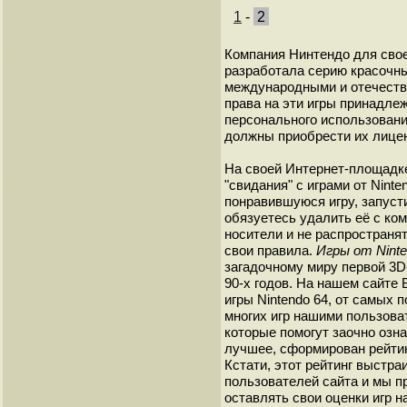
1
-
2
Компания Нинтендо для свое
разработала серию красочны
международными и отечеств
права на эти игры принадле
персонального использовани
должны приобрести их лице
На своей Интернет-площадк
"свидания" с играми от Nint
понравившуюся игру, запусти
обязуетесь удалить её с ко
носители и не распространят
свои правила.
Игры от Ninte
загадочному миру первой 3D
90-х годов. На нашем сайте
игры Nintendo 64, от самых
многих игр нашими пользов
которые помогут заочно озна
лучшее, сформирован рейтин
Кстати, этот рейтинг выстра
пользователей сайта и мы пр
оставлять свои оценки игр н