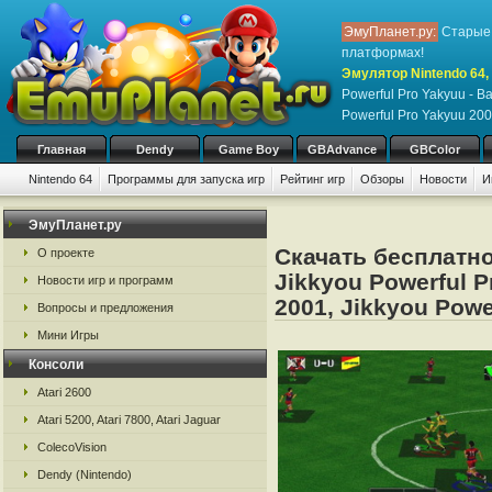
ЭмуПланет.ру:
Старые 
платформах!
Эмулятор Nintendo 64, 
Powerful Pro Yakyuu - B
Powerful Pro Yakyuu 20
Главная
Dendy
Game Boy
GBAdvance
GBColor
Nintendo 64
Программы для запуска игр
Рейтинг игр
Обзоры
Новости
И
ЭмуПланет.ру
Скачать бесплатно
О проекте
Jikkyou Powerful P
Новости игр и программ
2001, Jikkyou Powe
Вопросы и предложения
Мини Игры
Консоли
Atari 2600
Atari 5200, Atari 7800, Atari Jaguar
ColecoVision
Dendy (Nintendo)