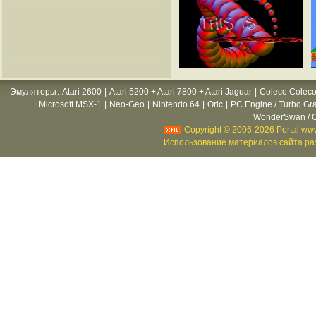
Эмуляторы
:
Atari 2600
|
Atari 5200 + Atari 7800 + Atari Jaguar
|
Coleco Coleco
|
Microsoft MSX-1
|
Neo-Geo
|
Nintendo 64
|
Oric
|
PC Engine / Turbo Gr
WonderSwan / C
Copyright © 2006-2026 Portal www
Использование материалов сайта раз