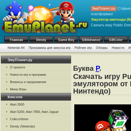
ЭмуПланет.ру:
Старые 
платформах!
Эмулятор нинтендо (Nint
Скачать игру
Public Do
Главная
Dendy
Game Boy
GBAdvance
GBColor
Nintendo 64
Программы для запуска игр
Рейтинг игр
Обзоры
Новости
И
ЭмуПланет.ру
Буква
P
.
О проекте
Скачать игру Pu
Новости игр и программ
эмулятором от N
Вопросы и предложения
Нинтендо)
Мини Игры
Консоли
Atari 2600
Atari 5200, Atari 7800, Atari Jaguar
ColecoVision
Dendy (Nintendo)