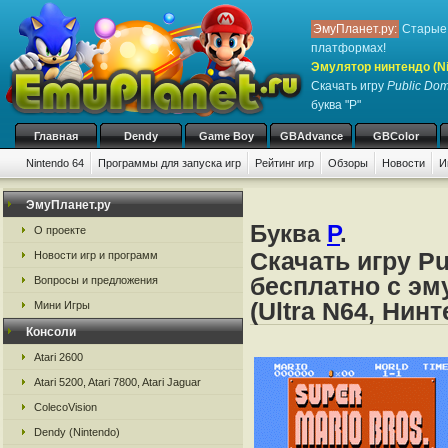
ЭмуПланет.ру:
Старые 
платформах!
Эмулятор нинтендо (Nint
Скачать игру
Public Dom
буква "P"
Главная
Dendy
Game Boy
GBAdvance
GBColor
Nintendo 64
Программы для запуска игр
Рейтинг игр
Обзоры
Новости
И
ЭмуПланет.ру
Буква
P
.
О проекте
Скачать игру Pu
Новости игр и программ
бесплатно с эм
Вопросы и предложения
(Ultra N64, Нин
Мини Игры
Консоли
Atari 2600
Atari 5200, Atari 7800, Atari Jaguar
ColecoVision
Dendy (Nintendo)