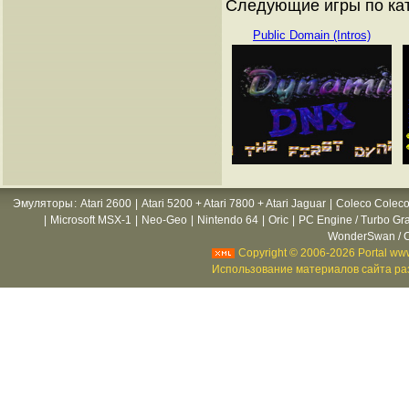
Следующие игры по ката
Public Domain (Intros)
Эмуляторы
:
Atari 2600
|
Atari 5200 + Atari 7800 + Atari Jaguar
|
Coleco Coleco
|
Microsoft MSX-1
|
Neo-Geo
|
Nintendo 64
|
Oric
|
PC Engine / Turbo Gr
WonderSwan / C
Copyright © 2006-2026 Portal www
Использование материалов сайта раз