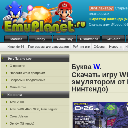
ЭмуПланет.ру:
Старые 
платформах!
Эмулятор нинтендо (Nint
Скачать игру
Wipeout 6
Главная
Dendy
Game Boy
GBAdvance
GBColor
Nintendo 64
Программы для запуска игр
Рейтинг игр
Обзоры
Новости
И
ЭмуПланет.ру
Буква
W
.
О проекте
Скачать игру Wi
Новости игр и программ
эмулятором от N
Вопросы и предложения
Нинтендо)
Мини Игры
Консоли
Atari 2600
Atari 5200, Atari 7800, Atari Jaguar
ColecoVision
Dendy (Nintendo)