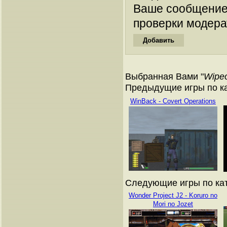
Ваше сообщение
проверки модера
Выбранная Вами "
Wipeo
Предыдущие игры по кат
WinBack - Covert Operations
Следующие игры по ката
Wonder Project J2 - Koruro no
Mori no Jozet