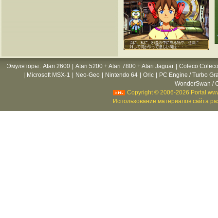
Эмуляторы
:
Atari 2600
|
Atari 5200 + Atari 7800 + Atari Jaguar
|
Coleco Coleco
|
Microsoft MSX-1
|
Neo-Geo
|
Nintendo 64
|
Oric
|
PC Engine / Turbo Gr
WonderSwan / C
Copyright © 2006-2026 Portal www
Использование материалов сайта раз