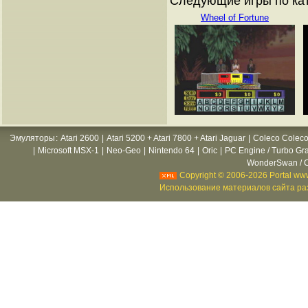
Следующие игры по ката
Wheel of Fortune
Эмуляторы
:
Atari 2600
|
Atari 5200 + Atari 7800 + Atari Jaguar
|
Coleco Coleco
|
Microsoft MSX-1
|
Neo-Geo
|
Nintendo 64
|
Oric
|
PC Engine / Turbo Gr
WonderSwan / C
Copyright © 2006-2026 Portal www
Использование материалов сайта раз