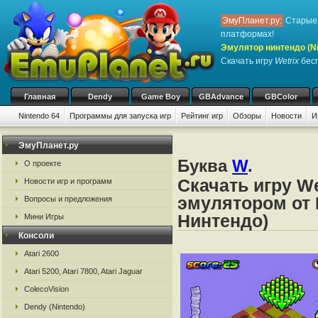
ЭмуПланет.ру:
Старые 
платформах!
Эмулятор нинтендо (Nint
Скачать игру
Wetrix
бесп
Главная
Dendy
Game Boy
GBAdvance
GBColor
Nintendo 64
Программы для запуска игр
Рейтинг игр
Обзоры
Новости
И
ЭмуПланет.ру
Буква
W
.
О проекте
Скачать игру We
Новости игр и программ
эмулятором от N
Вопросы и предложения
Нинтендо)
Мини Игры
Консоли
Atari 2600
Atari 5200, Atari 7800, Atari Jaguar
ColecoVision
Dendy (Nintendo)