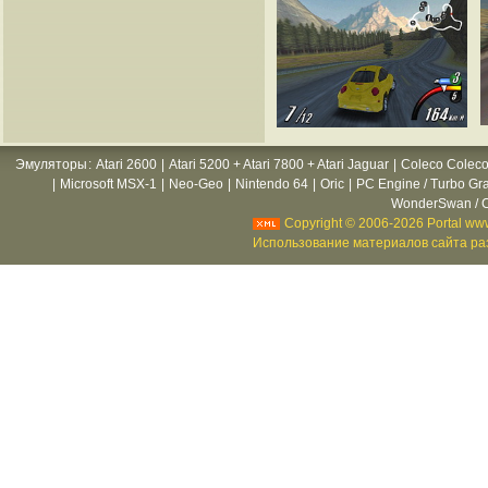
Эмуляторы
:
Atari 2600
|
Atari 5200 + Atari 7800 + Atari Jaguar
|
Coleco Coleco
|
Microsoft MSX-1
|
Neo-Geo
|
Nintendo 64
|
Oric
|
PC Engine / Turbo Gr
WonderSwan / C
Copyright © 2006-2026 Portal www
Использование материалов сайта раз