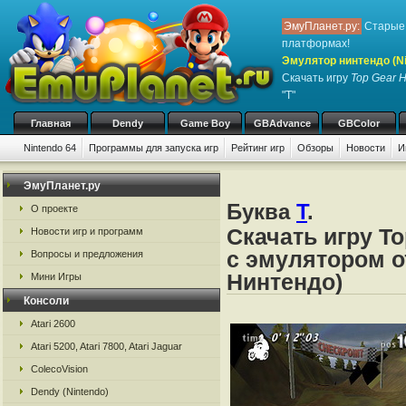
ЭмуПланет.ру:
Старые 
платформах!
Эмулятор нинтендо (Nint
Скачать игру
Top Gear H
"T"
Главная
Dendy
Game Boy
GBAdvance
GBColor
Nintendo 64
Программы для запуска игр
Рейтинг игр
Обзоры
Новости
И
ЭмуПланет.ру
Буква
T
.
О проекте
Скачать игру To
Новости игр и программ
с эмулятором от
Вопросы и предложения
Нинтендо)
Мини Игры
Консоли
Atari 2600
Atari 5200, Atari 7800, Atari Jaguar
ColecoVision
Dendy (Nintendo)