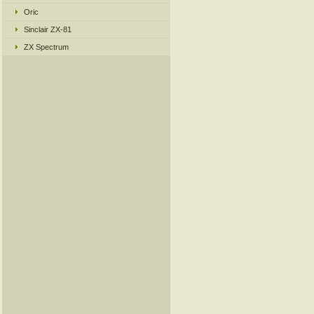
Oric
Sinclair ZX-81
ZX Spectrum