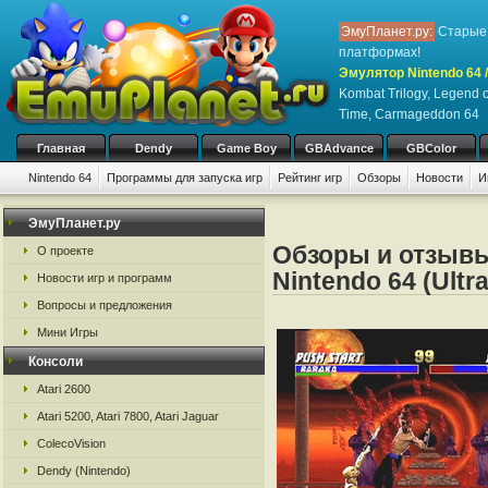
ЭмуПланет.ру:
Старые 
платформах!
Эмулятор Nintendo 64 /
Kombat Trilogy, Legend o
Time, Carmageddon 64
Главная
Dendy
Game Boy
GBAdvance
GBColor
Nintendo 64
Программы для запуска игр
Рейтинг игр
Обзоры
Новости
И
ЭмуПланет.ру
Обзоры и отзывы
О проекте
Nintendo 64 (Ultr
Новости игр и программ
Вопросы и предложения
Мини Игры
Консоли
Atari 2600
Atari 5200, Atari 7800, Atari Jaguar
ColecoVision
Dendy (Nintendo)