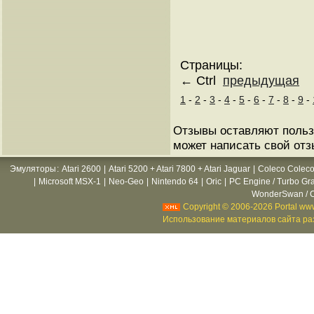
Страницы:
← Ctrl
предыдущая
1
-
2
-
3
-
4
-
5
-
6
-
7
-
8
-
9
-
Отзывы оставляют поль
может написать свой отз
Эмуляторы
:
Atari 2600
|
Atari 5200 + Atari 7800 + Atari Jaguar
|
Coleco Coleco
|
Microsoft MSX-1
|
Neo-Geo
|
Nintendo 64
|
Oric
|
PC Engine / Turbo Gr
WonderSwan / C
Copyright © 2006-2026 Portal www
Использование материалов сайта раз