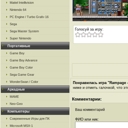
Mattel Intellivision
Nintendo 64
PC Engine / Turbo Grafx-16
Sega
Голосуй за игру:
Sega Master System
Super Nintendo
Портативные
Game Boy
Game Boy Advance
Game Boy Color
Sega Game Gear
WonderSwan / Color
Понравилась игра "Rampage -
ниже и отметь галочкой, что эт
Аркадные
MAME
Комментарии:
Neo-Geo
Ваш комментарий
Компьютеры
Современные Игры для ПК
ФИО или ник:
Microsoft MSX-1