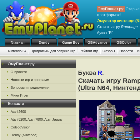
ЭмуПланет.ру:
Старые 
платформах!
Эмулятор нинтендо (Nint
Скачать игру
Rampage -
буква "R"
Главная
Dendy
Game Boy
GBAdvance
GBColor
Nintendo 64
Программы для запуска игр
Рейтинг игр
Обзоры
Новости
И
ЭмуПланет.ру
Буква
R
.
О проекте
Скачать игру Ramp
Новости игр и программ
(Ultra N64, Нинтен
Вопросы и предложения
Мини Игры
Консоли
Atari 2600
Atari 5200, Atari 7800, Atari Jaguar
ColecoVision
Dendy (Nintendo)