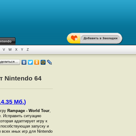
intendo
V
W
X
Y
Z
оделиться…
т Nintendo 64
4.35 Мб.)
игру
Rampage - World Tour
,
е. Исправить ситуацию
оторая адаптирует игру к
 способствующая запуску и
и всех иных игр для Nintendo