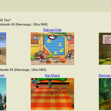
ld Tour
"
tendo 64 (Нинтендо, Ultra N64):
Rakuga Kids
endo 64 (Нинтендо, Ultra N64):
our
Rat Attack
Rayman 