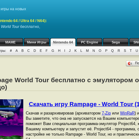
игры на новых
endo 64 / Ultra 64 / N64)
:
 World Tour
бесплатно,
MAME
Мини Игры
Nintendo 64
PC Engine
Sega
SN
гры:
#
A
B
C
D
E
F
G
H
I
J
K
L
M
N
O
P
Q
R
S
T
U
П
age World Tour бесплатно с эмулятором о
до)
Скачать игру Rampage - World Tour (1
Скачав и разархивировав (
архиватором
7-Zip
или
WinRaR
) 
Вы заметите, что она не запускается на Вашем компьютер
поможет Вам специальная программа-эмулятор Project64, к
Вашему компьютеру и запустит её. Project64 - программа,
настройке не только Rampage - World Tour, но и практическ