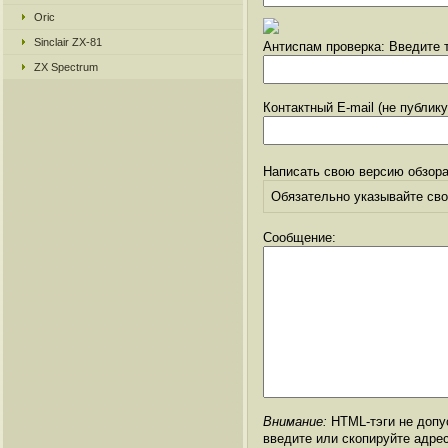
Oric
Sinclair ZX-81
Антиспам проверка: Введите т
ZX Spectrum
Контактный E-mail (не публик
Написать свою версию обзора
Обязательно указывайте свое
Сообщение:
Внимание:
HTML-тэги не допус
введите или скопируйте адре