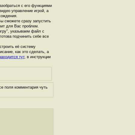
азобраться с его функциями
видео управление игрой, а
хождения.
Вы сможете сразу запустить
авит для Вас проблем.
гру", указываем файл с
 готова подчинить себе все
строить её систему
исание, как это сделать, а
находится тут
, в инструкции
се поля комментария чуть