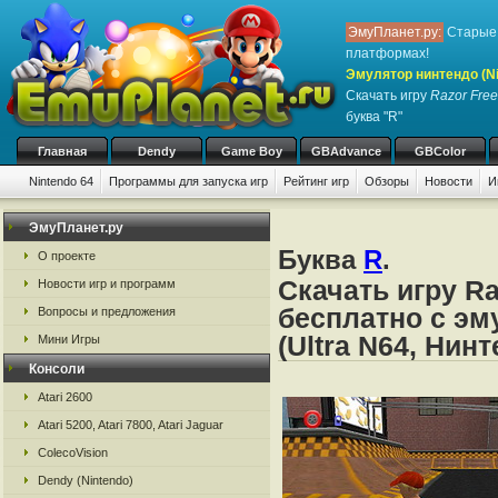
ЭмуПланет.ру:
Старые 
платформах!
Эмулятор нинтендо (Nint
Скачать игру
Razor Free
буква "R"
Главная
Dendy
Game Boy
GBAdvance
GBColor
Nintendo 64
Программы для запуска игр
Рейтинг игр
Обзоры
Новости
И
ЭмуПланет.ру
Буква
R
.
О проекте
Скачать игру Ra
Новости игр и программ
бесплатно с эм
Вопросы и предложения
(Ultra N64, Нин
Мини Игры
Консоли
Atari 2600
Atari 5200, Atari 7800, Atari Jaguar
ColecoVision
Dendy (Nintendo)