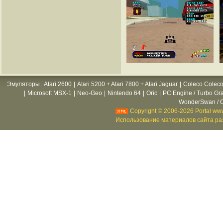
Эмуляторы
:
Atari 2600
|
Atari 5200 + Atari 7800 + Atari Jaguar
|
Coleco Coleco
|
Microsoft MSX-1
|
Neo-Geo
|
Nintendo 64
|
Oric
|
PC Engine / Turbo Gr
WonderSwan / C
Copyright © 2006-2026 Portal www
Использование материалов сайта раз