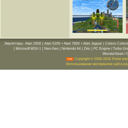
Эмуляторы
:
Atari 2600
|
Atari 5200 + Atari 7800 + Atari Jaguar
|
Coleco Coleco
|
Microsoft MSX-1
|
Neo-Geo
|
Nintendo 64
|
Oric
|
PC Engine / Turbo Gr
WonderSwan / C
Copyright © 2006-2026 Portal www
Использование материалов сайта раз