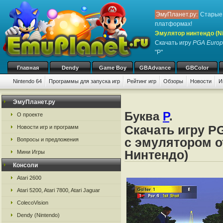
ЭмуПланет.ру:
Старые 
платформах!
Эмулятор нинтендо (Nint
Скачать игру
PGA Europ
"P"
Главная
Dendy
Game Boy
GBAdvance
GBColor
Nintendo 64
Программы для запуска игр
Рейтинг игр
Обзоры
Новости
И
ЭмуПланет.ру
Буква
P
.
О проекте
Скачать игру P
Новости игр и программ
с эмулятором от
Вопросы и предложения
Нинтендо)
Мини Игры
Консоли
Atari 2600
Atari 5200, Atari 7800, Atari Jaguar
ColecoVision
Dendy (Nintendo)