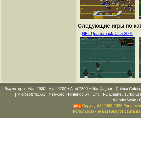
Следующие игры по ката
NFL Quarterback Club 2001
Эмуляторы
:
Atari 2600
|
Atari 5200 + Atari 7800 + Atari Jaguar
|
Coleco Coleco
|
Microsoft MSX-1
|
Neo-Geo
|
Nintendo 64
|
Oric
|
PC Engine / Turbo Gr
WonderSwan / C
Copyright © 2006-2026 Portal www
Использование материалов сайта раз