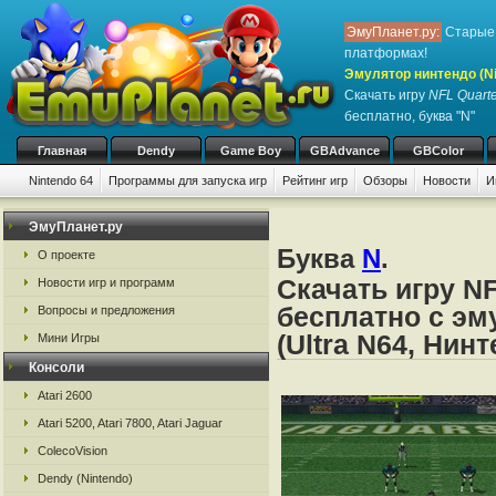
ЭмуПланет.ру:
Старые 
платформах!
Эмулятор нинтендо (Nint
Скачать игру
NFL Quart
бесплатно, буква "N"
Главная
Dendy
Game Boy
GBAdvance
GBColor
Nintendo 64
Программы для запуска игр
Рейтинг игр
Обзоры
Новости
И
ЭмуПланет.ру
Буква
N
.
О проекте
Скачать игру NF
Новости игр и программ
бесплатно с эм
Вопросы и предложения
(Ultra N64, Нин
Мини Игры
Консоли
Atari 2600
Atari 5200, Atari 7800, Atari Jaguar
ColecoVision
Dendy (Nintendo)