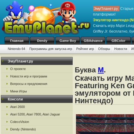
ЭмуПланет.ру:
Старые 
платформах!
Эмулятор нинтендо (Nint
Скачать игру
Major Leag
Griffey Jr.
бесплатно, бук
Главная
Dendy
Game Boy
GBAdvance
GBColor
Nintendo 64
Программы для запуска игр
Рейтинг игр
Обзоры
Новости
И
ЭмуПланет.ру
Буква
M
.
О проекте
Скачать игру Ma
Новости игр и программ
Featuring Ken Gr
Вопросы и предложения
эмулятором от N
Мини Игры
Нинтендо)
Консоли
Atari 2600
Atari 5200, Atari 7800, Atari Jaguar
ColecoVision
Dendy (Nintendo)