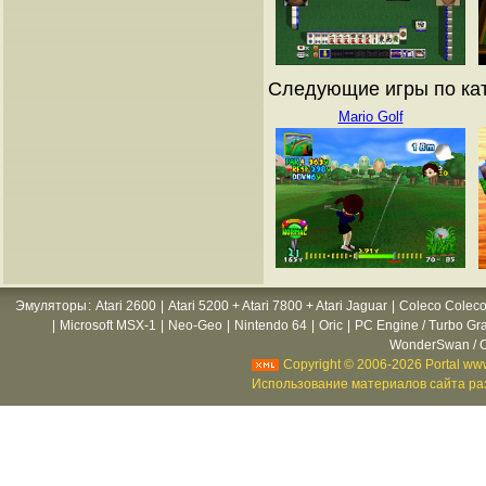
Следующие игры по ката
Mario Golf
Эмуляторы
:
Atari 2600
|
Atari 5200 + Atari 7800 + Atari Jaguar
|
Coleco Coleco
|
Microsoft MSX-1
|
Neo-Geo
|
Nintendo 64
|
Oric
|
PC Engine / Turbo Gr
WonderSwan / C
Copyright © 2006-2026 Portal www
Использование материалов сайта раз