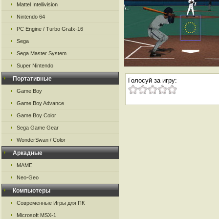
Mattel Intellivision
Nintendo 64
PC Engine / Turbo Grafx-16
Sega
Sega Master System
Super Nintendo
Портативные
Голосуй за игру:
Game Boy
Game Boy Advance
Game Boy Color
Sega Game Gear
WonderSwan / Color
Аркадные
MAME
Neo-Geo
Компьютеры
Современные Игры для ПК
Microsoft MSX-1