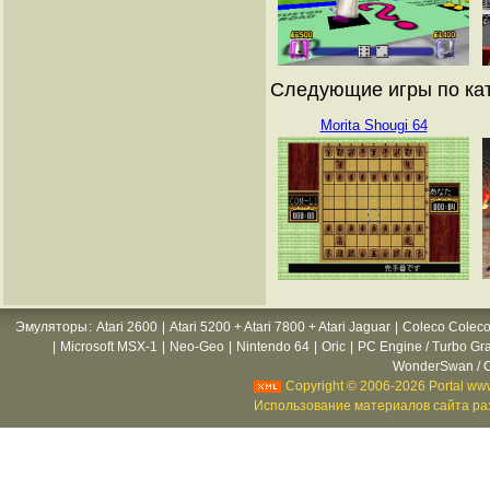
Следующие игры по ката
Morita Shougi 64
Эмуляторы
:
Atari 2600
|
Atari 5200 + Atari 7800 + Atari Jaguar
|
Coleco Coleco
|
Microsoft MSX-1
|
Neo-Geo
|
Nintendo 64
|
Oric
|
PC Engine / Turbo Gr
WonderSwan / C
Copyright © 2006-2026 Portal www
Использование материалов сайта раз