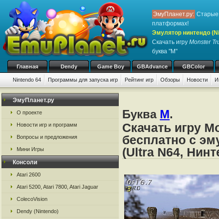
ЭмуПланет.ру:
Старые 
платформах!
Эмулятор нинтендо (Nint
Скачать игру
Monster Tr
буква "M"
Главная
Dendy
Game Boy
GBAdvance
GBColor
Nintendo 64
Программы для запуска игр
Рейтинг игр
Обзоры
Новости
И
ЭмуПланет.ру
Буква
M
.
О проекте
Скачать игру Mo
Новости игр и программ
бесплатно с эм
Вопросы и предложения
(Ultra N64, Нин
Мини Игры
Консоли
Atari 2600
Atari 5200, Atari 7800, Atari Jaguar
ColecoVision
Dendy (Nintendo)