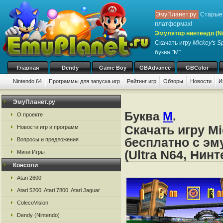
ЭмуПланет.ру:
Старые 
платформах!
Эмулятор нинтендо (Nint
Скачать игру
Mickey's 
буква "M"
Главная
Dendy
Game Boy
GBAdvance
GBColor
Nintendo 64
Программы для запуска игр
Рейтинг игр
Обзоры
Новости
И
ЭмуПланет.ру
Буква
M
.
О проекте
Скачать игру M
Новости игр и программ
бесплатно с эм
Вопросы и предложения
(Ultra N64, Нин
Мини Игры
Консоли
Atari 2600
Atari 5200, Atari 7800, Atari Jaguar
ColecoVision
Dendy (Nintendo)