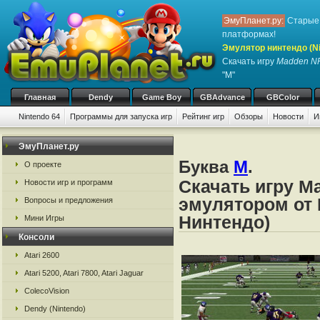
ЭмуПланет.ру:
Старые 
платформах!
Эмулятор нинтендо (Nint
Скачать игру
Madden N
"M"
Главная
Dendy
Game Boy
GBAdvance
GBColor
Nintendo 64
Программы для запуска игр
Рейтинг игр
Обзоры
Новости
И
ЭмуПланет.ру
Буква
M
.
О проекте
Скачать игру M
Новости игр и программ
эмулятором от N
Вопросы и предложения
Нинтендо)
Мини Игры
Консоли
Atari 2600
Atari 5200, Atari 7800, Atari Jaguar
ColecoVision
Dendy (Nintendo)