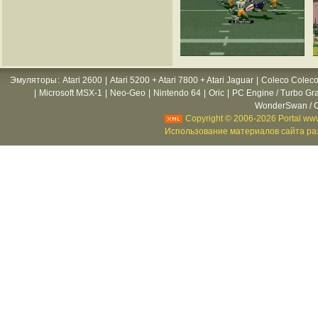
Эмуляторы
:
Atari 2600
|
Atari 5200 + Atari 7800 + Atari Jaguar
|
Coleco Coleco
|
Microsoft MSX-1
|
Neo-Geo
|
Nintendo 64
|
Oric
|
PC Engine / Turbo Gr
WonderSwan / C
Copyright © 2006-2026 Portal www
Использование материалов сайта раз