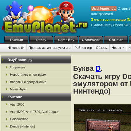
ЭмуПланет.ру:
Старые 
платформах!
Эмулятор нинтендо (Nint
Скачать игру
Doom 64
б
Главная
Dendy
Game Boy
GBAdvance
GBColor
Nintendo 64
Программы для запуска игр
Рейтинг игр
Обзоры
Новости
И
ЭмуПланет.ру
Буква
D
.
О проекте
Скачать игру D
Новости игр и программ
эмулятором от N
Вопросы и предложения
Нинтендо)
Мини Игры
Консоли
Atari 2600
Atari 5200, Atari 7800, Atari Jaguar
ColecoVision
Dendy (Nintendo)