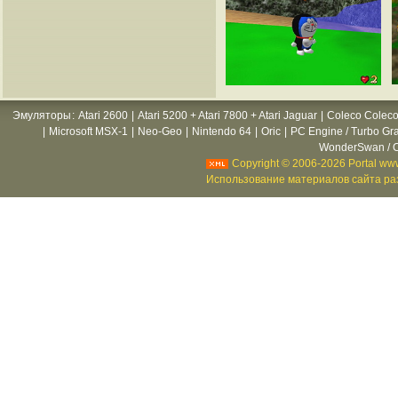
Эмуляторы
:
Atari 2600
|
Atari 5200 + Atari 7800 + Atari Jaguar
|
Coleco Coleco
|
Microsoft MSX-1
|
Neo-Geo
|
Nintendo 64
|
Oric
|
PC Engine / Turbo Gr
WonderSwan / C
Copyright © 2006-2026 Portal www
Использование материалов сайта раз