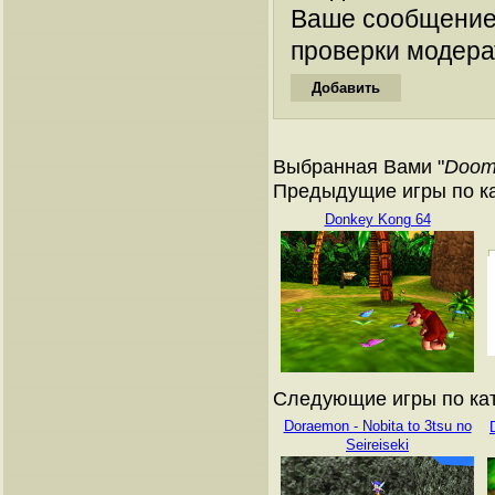
Ваше сообщение
проверки модера
Выбранная Вами "
Doom
Предыдущие игры по кат
Donkey Kong 64
Следующие игры по ката
Doraemon - Nobita to 3tsu no
Seireiseki