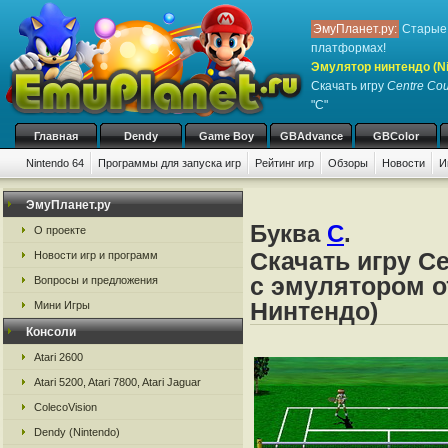
ЭмуПланет.ру:
Старые 
платформах!
Эмулятор нинтендо (Nint
Скачать игру
Centre Cou
"C"
Главная
Dendy
Game Boy
GBAdvance
GBColor
Nintendo 64
Программы для запуска игр
Рейтинг игр
Обзоры
Новости
И
ЭмуПланет.ру
Буква
C
.
О проекте
Скачать игру Ce
Новости игр и программ
с эмулятором от
Вопросы и предложения
Нинтендо)
Мини Игры
Консоли
Atari 2600
Atari 5200, Atari 7800, Atari Jaguar
ColecoVision
Dendy (Nintendo)