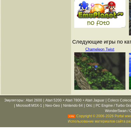
Следующие игры по ката
Chameleon Twist
Эмуляторы
:
Atari 2600
|
Atari 5200 + Atari 7800 + Atari Jaguar
|
Coleco Coleco
|
Microsoft MSX-1
|
Neo-Geo
|
Nintendo 64
|
Oric
|
PC Engine / Turbo Gr
WonderSwan / C
Copyright © 2006-2026 Portal www
Использование материалов сайта раз